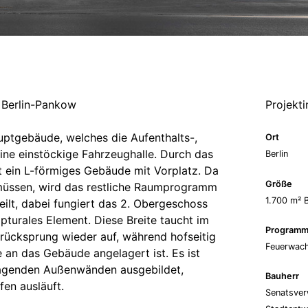
 Berlin-Pankow
Projekt
uptgebäude, welches die Aufenthalts-,
Ort
ine einstöckige Fahrzeughalle. Durch das
Berlin
t ein L-förmiges Gebäude mit Vorplatz. Da
Größe
üssen, wird das restliche Raumprogramm
1.700 m² 
ilt, dabei fungiert das 2. Obergeschoss
ulpturales Element. Diese Breite taucht im
Program
ücksprung wieder auf, während hofseitig
Feuerwac
e an das Gebäude angelagert ist. Es ist
ragenden Außenwänden ausgebildet,
Bauherr
en ausläuft.
Senatsver