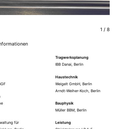
1
/
8
informationen
Tragwerksplanung
IBB Danai, Berlin
Haustechnik
BGF
Weigelt GmbH, Berlin
Arndt-Weiher-Koch, Berlin
m
he
Bauphysik
Müller BBM, Berlin
waltung für
Leistung