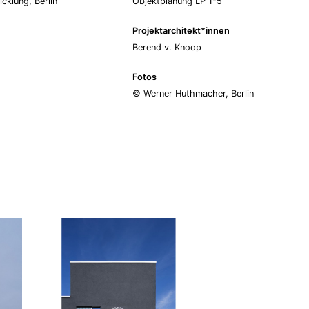
cklung, Berlin
Objektplanung LP 1-5
Projektarchitekt*innen
Berend v. Knoop
Fotos
© Werner Huthmacher, Berlin